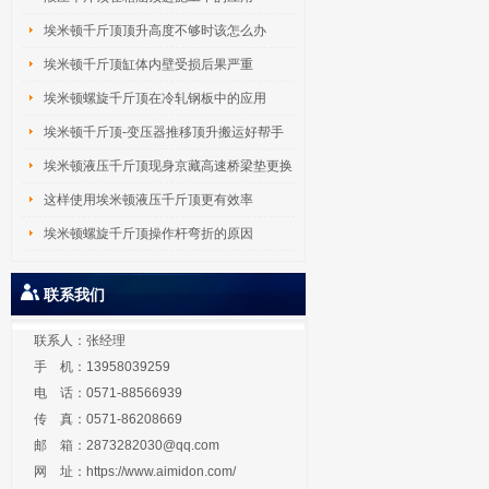
埃米顿千斤顶顶升高度不够时该怎么办
埃米顿千斤顶缸体内壁受损后果严重
埃米顿螺旋千斤顶在冷轧钢板中的应用
埃米顿千斤顶-变压器推移顶升搬运好帮手
埃米顿液压千斤顶现身京藏高速桥梁垫更换
工
这样使用埃米顿液压千斤顶更有效率
埃米顿螺旋千斤顶操作杆弯折的原因
联系我们
联系人：张经理
手 机：13958039259
电 话：0571-88566939
传 真：0571-86208669
邮 箱：
2873282030@qq.com
网 址：
https://www.aimidon.com/