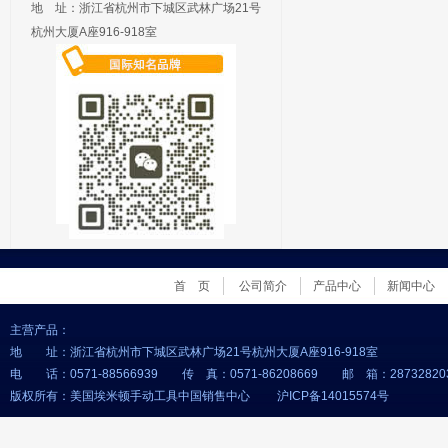
地 址：浙江省杭州市下城区武林广场21号
杭州大厦A座916-918室
首 页
公司简介
产品中心
新闻中心
主营产品：
地 址：浙江省杭州市下城区武林广场21号杭州大厦A座916-918室
电 话：0571-88566939 传 真：0571-86208669 邮 箱：
28732820
版权所有：美国埃米顿手动工具中国销售中心 沪ICP备14015574号