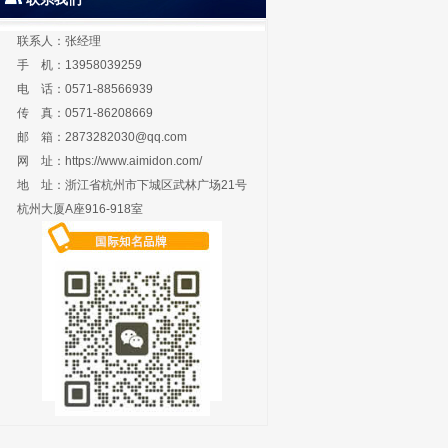
联系人：张经理
手 机：13958039259
电 话：0571-88566939
传 真：0571-86208669
邮 箱：
2873282030@qq.com
网 址：
https://www.aimidon.com/
地 址：浙江省杭州市下城区武林广场21号
杭州大厦A座916-918室
2吨工业级埃米顿手拉
0.5吨工业级手拉葫芦
起重1吨工业级手