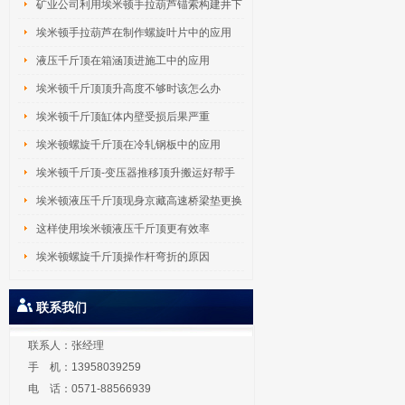
矿业公司利用埃米顿手拉葫芦锚索构建井下
吊
埃米顿手拉葫芦在制作螺旋叶片中的应用
液压千斤顶在箱涵顶进施工中的应用
埃米顿千斤顶顶升高度不够时该怎么办
埃米顿千斤顶缸体内壁受损后果严重
埃米顿螺旋千斤顶在冷轧钢板中的应用
埃米顿千斤顶-变压器推移顶升搬运好帮手
埃米顿液压千斤顶现身京藏高速桥梁垫更换
工
这样使用埃米顿液压千斤顶更有效率
埃米顿螺旋千斤顶操作杆弯折的原因
联系我们
联系人：张经理
手 机：13958039259
电 话：0571-88566939